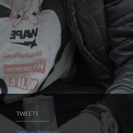
TWEETS
Tweets von @maltemohr